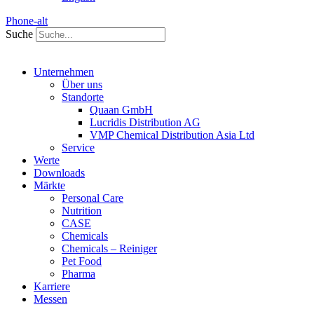
Phone-alt
Suche
Unternehmen
Über uns
Standorte
Quaan GmbH
Lucridis Distribution AG
VMP Chemical Distribution Asia Ltd
Service
Werte
Downloads
Märkte
Personal Care
Nutrition
CASE
Chemicals
Chemicals – Reiniger
Pet Food
Pharma
Karriere
Messen