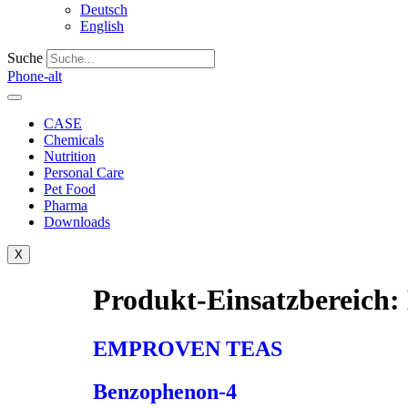
Deutsch
English
Suche
Phone-alt
CASE
Chemicals
Nutrition
Personal Care
Pet Food
Pharma
Downloads
X
Produkt-Einsatzbereich:
EMPROVEN TEAS
Benzophenon-4