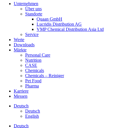
Unternehmen
Über uns
Standorte
Quaan GmbH
Lucridis Distribution AG
VMP Chemical Distribution Asia Ltd
Service
Werte
Downloads
Märkte
Personal Care
Nutrition
CASE
Chemicals
Chemicals – Reiniger
Pet Food
Pharma
Karriere
Messen
Deutsch
Deutsch
English
Deutsch