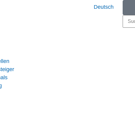
Deutsch
llen
teiger
nals
g