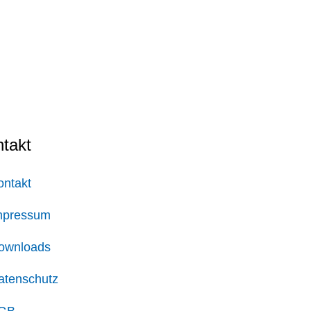
takt
ontakt
mpressum
ownloads
atenschutz
GB