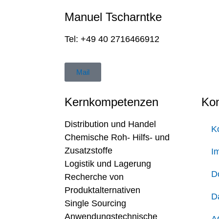
Manuel Tscharntke
Tel: +49 40 2716466912
Mail
Kernkompetenzen
Kon
Distribution und Handel
K
Chemische Roh- Hilfs- und
Zusatzstoffe
I
Logistik und Lagerung
D
Recherche von
Produktalternativen
D
Single Sourcing
Anwendungstechnische
A