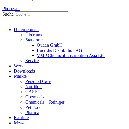
Phone-alt
Suche
Unternehmen
Über uns
Standorte
Quaan GmbH
Lucridis Distribution AG
VMP Chemical Distribution Asia Ltd
Service
Werte
Downloads
Märkte
Personal Care
Nutrition
CASE
Chemicals
Chemicals – Reiniger
Pet Food
Pharma
Karriere
Messen