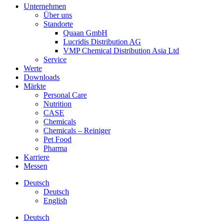
Unternehmen
Über uns
Standorte
Quaan GmbH
Lucridis Distribution AG
VMP Chemical Distribution Asia Ltd
Service
Werte
Downloads
Märkte
Personal Care
Nutrition
CASE
Chemicals
Chemicals – Reiniger
Pet Food
Pharma
Karriere
Messen
Deutsch
Deutsch
English
Deutsch