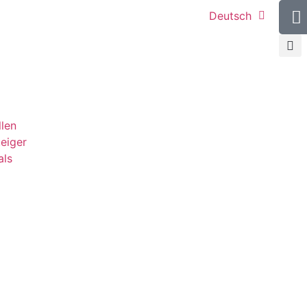
Deutsch
llen
teiger
als
g