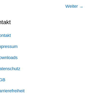
Weiter
→
takt
ontakt
mpressum
ownloads
atenschutz
GB
rrierefreiheit