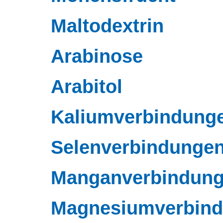
Maltodextrin
Arabinose
Arabitol
Kaliumverbindung
Selenverbindunge
Manganverbindun
Magnesiumverbin