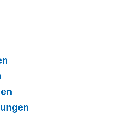
en
n
gen
dungen