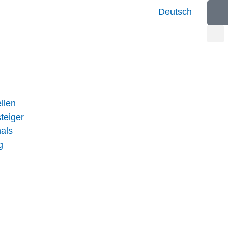
Deutsch
llen
teiger
nals
g