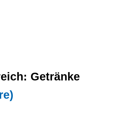
reich:
Getränke
re)