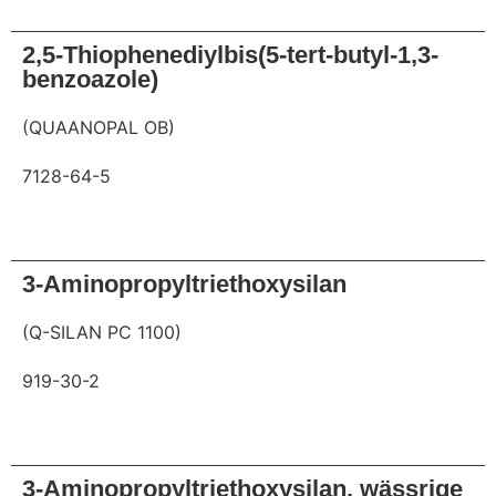
Anfrage
2,5-Thiophenediylbis(5-tert-butyl-1,3-
benzoazole)
(QUAANOPAL OB)
7128-64-5
Anfrage
3-Aminopropyltriethoxysilan
(Q-SILAN PC 1100)
919-30-2
Anfrage
3-Aminopropyltriethoxysilan, wässrige