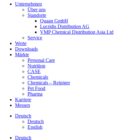
Unternehmen
Über uns
Standorte
Quaan GmbH
Lucridis Distribution AG
VMP Chemical Distribution Asia Ltd
Service
Werte
Downloads
Märkte
Personal Care
Nutrition
CASE
Chemicals
Chemicals – Reiniger
Pet Food
Pharma
Karriere
Messen
Deutsch
Deutsch
English
Deutsch