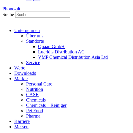
Phone-alt
Suche
Unternehmen
Über uns
Standorte
Quaan GmbH
Lucridis Distribution AG
VMP Chemical Distribution Asia Ltd
Service
Werte
Downloads
Märkte
Personal Care
Nutrition
CASE
Chemicals
Chemicals – Reiniger
Pet Food
Pharma
Karriere
Messen