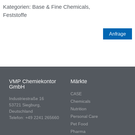
Kategorien:
Base & Fine Chemicals
,
Feststoffe
Anfrage
VMP Chemiekontor
Märkte
GmbH
CASE
Industriestraße 16
Chemicals
53721 Siegburg,
Nutrition
Deutschland
Personal Care
Telefon: +49 2241 265660
Pet Food
Pharma