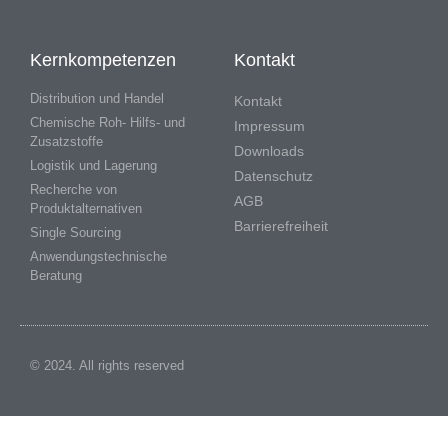
Kernkompetenzen
Kontakt
Distribution und Handel
Kontakt
Chemische Roh- Hilfs- und
Impressum
Zusatzstoffe
Downloads
Logistik und Lagerung
Datenschutz
Recherche von
AGB
Produktalternativen
Barrierefreiheit
Single Sourcing
Anwendungstechnische
Beratung
© 2024. All rights reserved