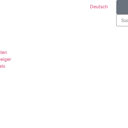
Deutsch
llen
teiger
als
g