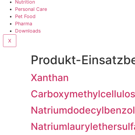
Nutrition
Personal Care
Pet Food
Pharma
Downloads
X
Produkt-Einsatzb
Xanthan
Carboxymethylcellulo
Natriumdodecylbenzol
Natriumlaurylethersulf