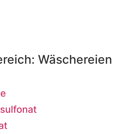
ereich:
Wäschereien
se
sulfonat
at