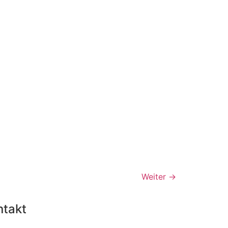
Weiter
→
ntakt