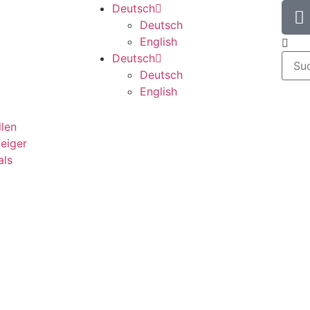
Deutsch
Deutsch
English
Deutsch
Deutsch
English
llen
teiger
als
g