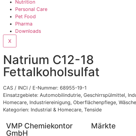
Nutrition
Personal Care
Pet Food
Pharma
Downloads
X
Natrium C12-18
Fettalkoholsulfat
CAS / INCI / E-Nummer: 68955-19-1
Einsatzgebiete:
Automobilindutrie
,
Geschirrspülmittel
,
Ind
Homecare
,
Industriereinigung
,
Oberflächenpflege
,
Wäsche
Kategorien:
Industrial & Homecare
,
Tenside
VMP Chemiekontor
Märkte
GmbH