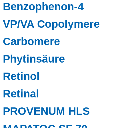
Benzophenon-4
VP/VA Copolymere
Carbomere
Phytinsäure
Retinol
Retinal
PROVENUM HLS