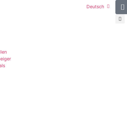
Deutsch
llen
teiger
als
g