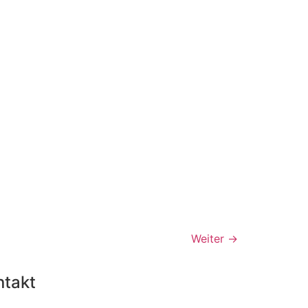
Weiter
→
ntakt