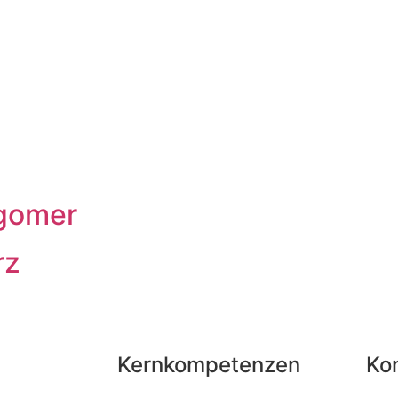
igomer
rz
Kernkompetenzen
Ko