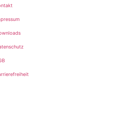
ontakt
mpressum
ownloads
atenschutz
GB
rrierefreiheit