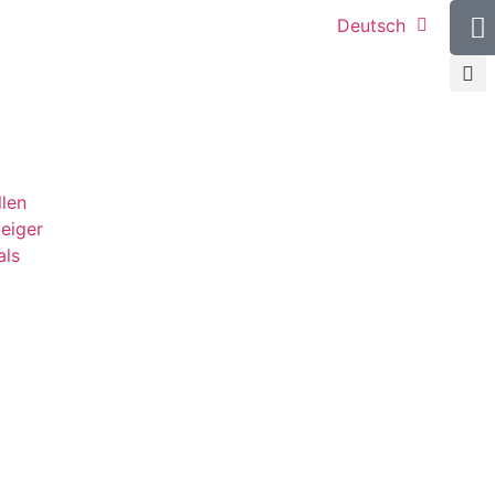
Deutsch
llen
teiger
als
g