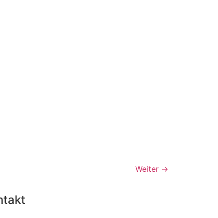
Weiter
→
ntakt