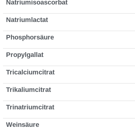
Natriumisoascorbat
Natriumlactat
Phosphorsäure
Propylgallat
Tricalciumcitrat
Trikaliumcitrat
Trinatriumcitrat
Weinsäure