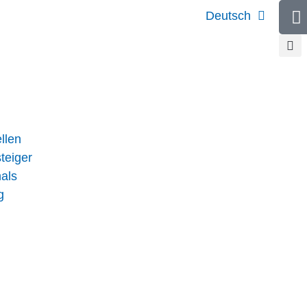
Deutsch
llen
teiger
nals
g