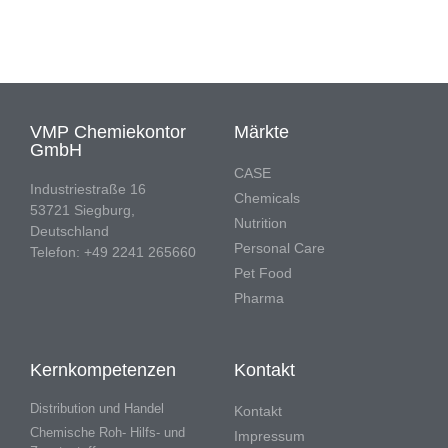
VMP Chemiekontor
Märkte
GmbH
CASE
Industriestraße 16
Chemicals
53721 Siegburg,
Nutrition
Deutschland
Personal Care
Telefon: +49 2241 265660
Pet Food
Pharma
Kernkompetenzen
Kontakt
Distribution und Handel
Kontakt
Chemische Roh- Hilfs- und
Impressum