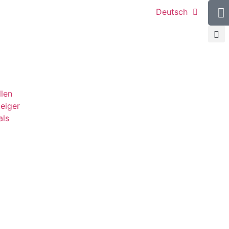
Deutsch
llen
teiger
als
g