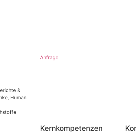
Anfrage
erichte &
nke
,
Human
hstoffe
Kernkompetenzen
Ko