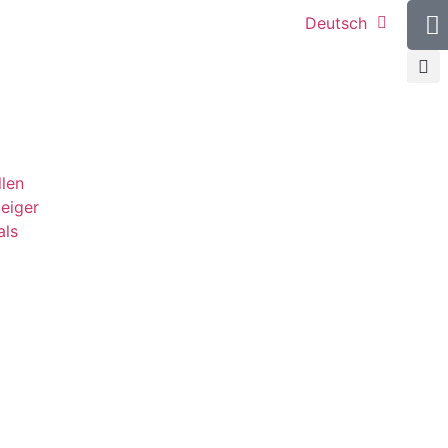
Deutsch
llen
teiger
als
g