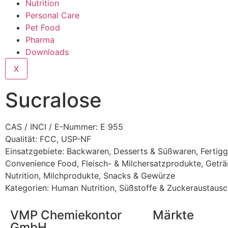
Nutrition
Personal Care
Pet Food
Pharma
Downloads
X
Sucralose
CAS / INCI / E-Nummer: E 955
Qualität: FCC, USP-NF
Einsatzgebiete:
Backwaren
,
Desserts & Süßwaren
,
Fertigg
Convenience Food
,
Fleisch- & Milchersatzprodukte
,
Geträ
Nutrition
,
Milchprodukte
,
Snacks & Gewürze
Kategorien:
Human Nutrition
,
Süßstoffe & Zuckeraustausc
VMP Chemiekontor
Märkte
GmbH