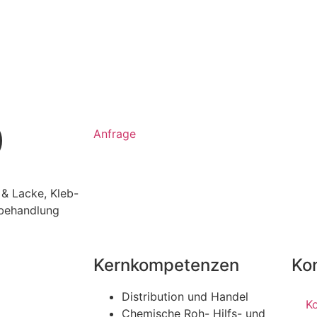
)
Anfrage
 & Lacke
,
Kleb-
behandlung
Kernkompetenzen
Ko
Distribution und Handel
K
Chemische Roh- Hilfs- und