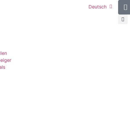
Deutsch
llen
teiger
als
g