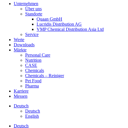
Unternehmen
Über uns
Standorte
Quaan GmbH
Lucridis Distribution AG
VMP Chemical Distribution Asia Ltd
Service
Werte
Downloads
Märkte
Personal Care
Nutrition
CASE
Chemicals
Chemicals – Reiniger
Pet Food
Pharma
Karriere
Messen
Deutsch
Deutsch
English
Deutsch