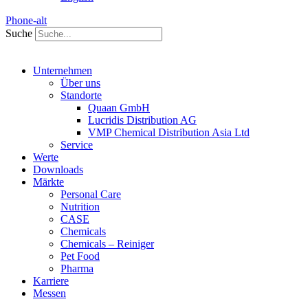
Phone-alt
Suche
Unternehmen
Über uns
Standorte
Quaan GmbH
Lucridis Distribution AG
VMP Chemical Distribution Asia Ltd
Service
Werte
Downloads
Märkte
Personal Care
Nutrition
CASE
Chemicals
Chemicals – Reiniger
Pet Food
Pharma
Karriere
Messen