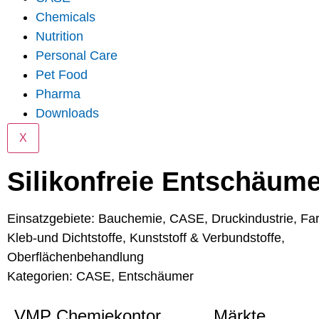
Chemicals
Nutrition
Personal Care
Pet Food
Pharma
Downloads
X
Silikonfreie Entschäume
Einsatzgebiete:
Bauchemie
,
CASE
,
Druckindustrie
,
Fa
Kleb-und Dichtstoffe
,
Kunststoff & Verbundstoffe
,
Oberflächenbehandlung
Kategorien:
CASE
,
Entschäumer
VMP Chemiekontor
Märkte