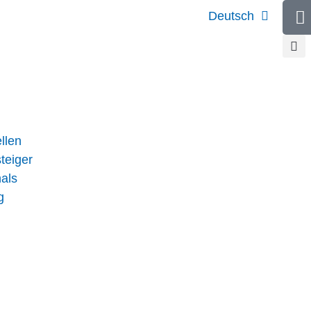
Deutsch
llen
teiger
nals
g