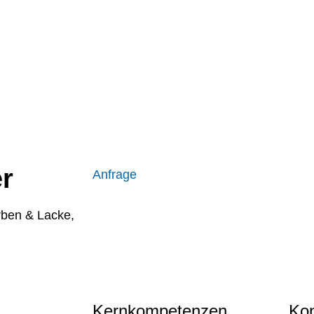
r
Anfrage
rben & Lacke
,
Kernkompetenzen
Kon