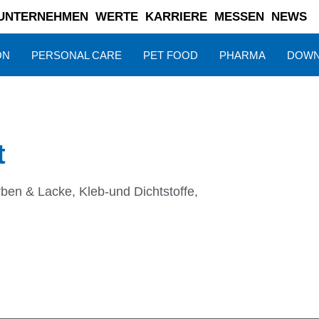
UNTERNEHMEN
WERTE
KARRIERE
MESSEN
NEWS
ON
PERSONAL CARE
PET FOOD
PHARMA
DOWN
t
rben & Lacke
,
Kleb-und Dichtstoffe
,