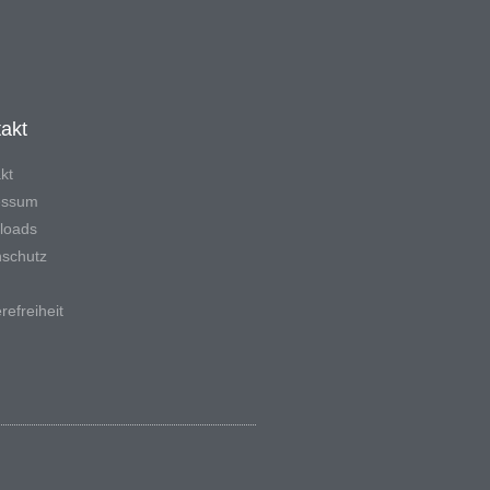
akt
kt
essum
loads
schutz
refreiheit