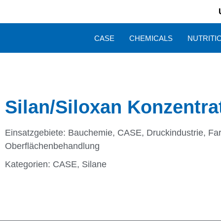
CASE
CHEMICALS
NUTRITI
Silan/Siloxan Konzentra
Einsatzgebiete:
Bauchemie
,
CASE
,
Druckindustrie
,
Fa
Oberflächenbehandlung
Kategorien:
CASE
,
Silane