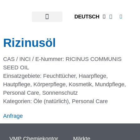
DEUTSCH
Rizinusöl
CAS / INCI / E-Nummer: RICINUS COMMUNIS
SEED OIL
Einsatzgebiete:
Feuchttücher
,
Haarpflege
,
Hautpflege
,
Körperpflege
,
Kosmetik
,
Mundpflege
,
Personal Care
,
Sonnenschutz
Kategorien:
Öle (natürlich)
,
Personal Care
Anfrage
VMP Chemiekontor
Märkte