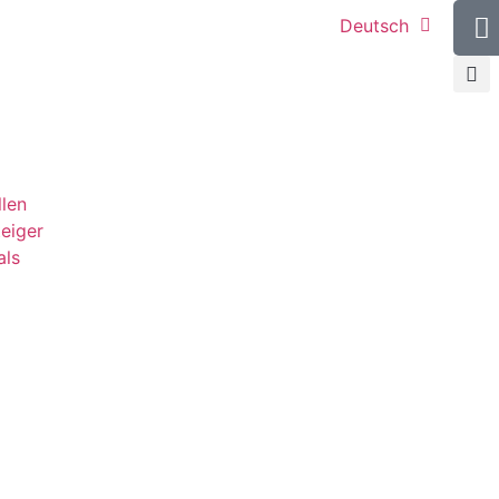
Deutsch
llen
teiger
als
g