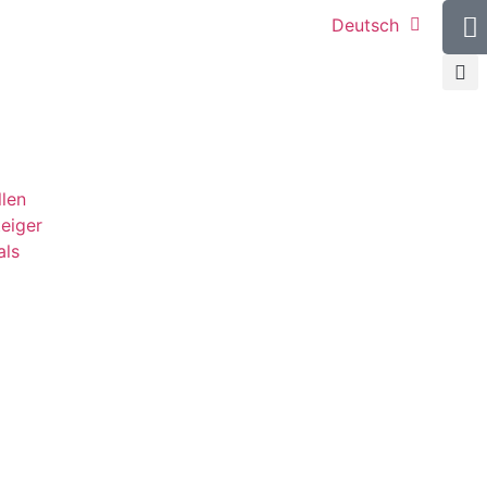
Deutsch
llen
teiger
als
g