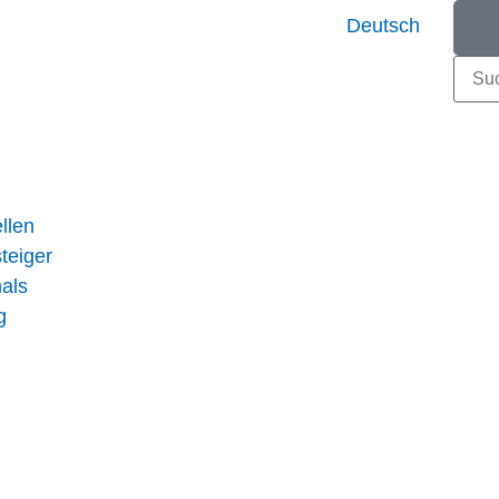
Deutsch
llen
teiger
nals
g