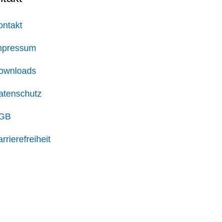
ontakt
mpressum
ownloads
atenschutz
GB
rrierefreiheit