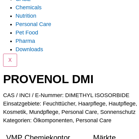
Chemicals
Nutrition
Personal Care
Pet Food
Pharma
Downloads
X
PROVENOL DMI
CAS / INCI / E-Nummer: DIMETHYL ISOSORBIDE
Einsatzgebiete:
Feuchttücher
,
Haarpflege
,
Hautpflege
,
Kosmetik
,
Mundpflege
,
Personal Care
,
Sonnenschutz
Kategorien:
Ölkomponenten
,
Personal Care
VMP Chemiekontor
Märkte