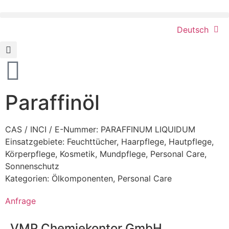
Deutsch
Paraffinöl
CAS / INCI / E-Nummer: PARAFFINUM LIQUIDUM
Einsatzgebiete:
Feuchttücher
,
Haarpflege
,
Hautpflege
,
Körperpflege
,
Kosmetik
,
Mundpflege
,
Personal Care
,
Sonnenschutz
Kategorien:
Ölkomponenten
,
Personal Care
Anfrage
VMP Chemiekontor GmbH