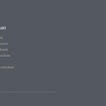
akt
kt
essum
loads
schutz
refreiheit