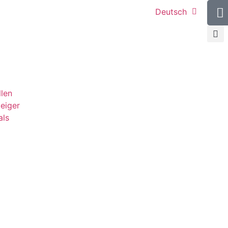
Deutsch
llen
teiger
als
g