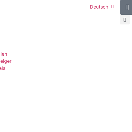
Deutsch
llen
teiger
als
g