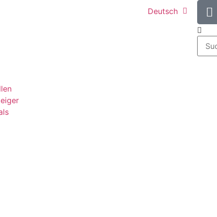
Deutsch
llen
teiger
als
g