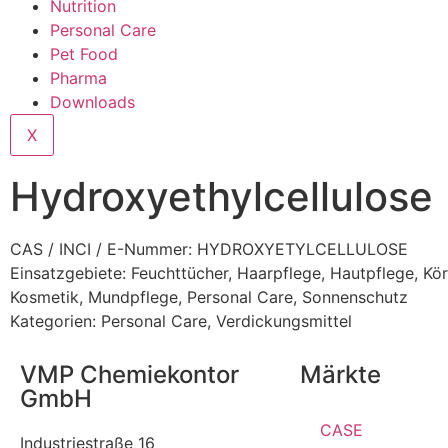
Nutrition
Personal Care
Pet Food
Pharma
Downloads
X
Hydroxyethylcellulose
CAS / INCI / E-Nummer: HYDROXYETYLCELLULOSE
Einsatzgebiete:
Feuchttücher
,
Haarpflege
,
Hautpflege
,
Kör
Kosmetik
,
Mundpflege
,
Personal Care
,
Sonnenschutz
Kategorien:
Personal Care
,
Verdickungsmittel
VMP Chemiekontor
Märkte
GmbH
CASE
Industriestraße 16