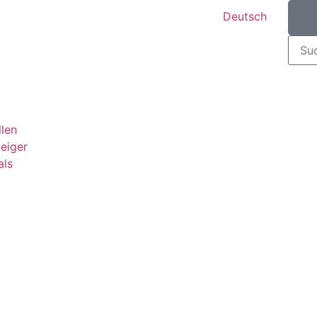
Deutsch
llen
teiger
als
g