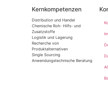
Kernkompetenzen
Ko
Distribution und Handel
K
Chemische Roh- Hilfs- und
Zusatzstoffe
I
Logistik und Lagerung
Recherche von
D
Produktalternativen
Single Sourcing
D
Anwendungstechnische Beratung
A
Ba