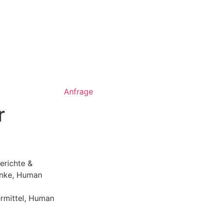
Anfrage
r
erichte &
nke
,
Human
rmittel
,
Human