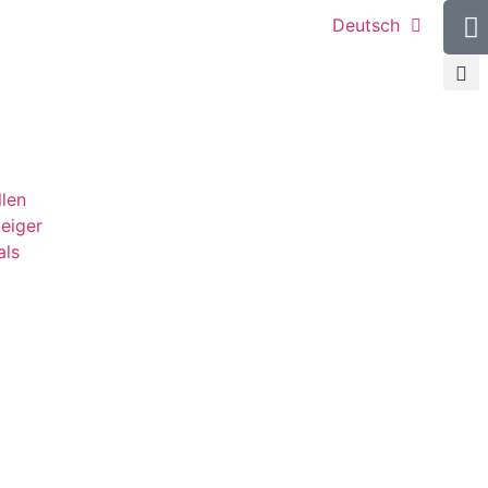
Deutsch
llen
teiger
als
g