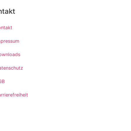
ntakt
ontakt
mpressum
ownloads
atenschutz
GB
rrierefreiheit