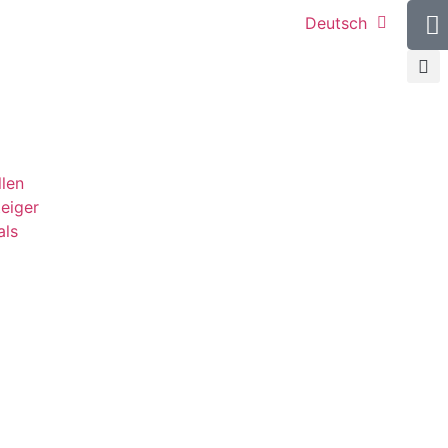
Deutsch
llen
teiger
als
g