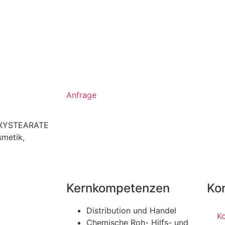
Anfrage
OXYSTEARATE
smetik
,
Kernkompetenzen
Ko
Distribution und Handel
K
Chemische Roh- Hilfs- und