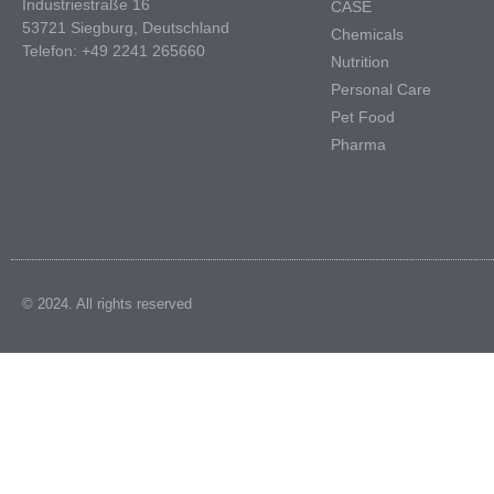
Industriestraße 16
CASE
53721 Siegburg, Deutschland
Chemicals
Telefon: +49 2241 265660
Nutrition
Personal Care
Pet Food
Pharma
© 2024. All rights reserved