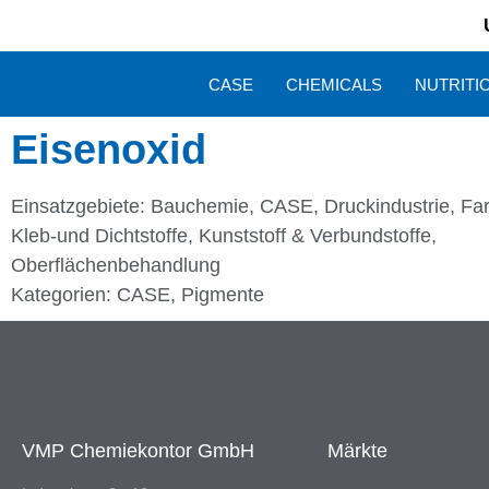
CASE
CHEMICALS
NUTRITI
Eisenoxid
Einsatzgebiete:
Bauchemie
,
CASE
,
Druckindustrie
,
Fa
Kleb-und Dichtstoffe
,
Kunststoff & Verbundstoffe
,
Oberflächenbehandlung
Kategorien:
CASE
,
Pigmente
VMP Chemiekontor GmbH
Märkte