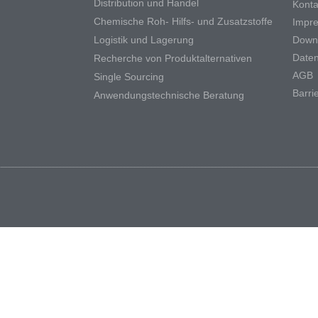
Distribution und Handel
Konta
Chemische Roh- Hilfs- und Zusatzstoffe
Impr
Logistik und Lagerung
Down
Daten
Recherche von Produktalternativen
AGB
Single Sourcing
Barrie
Anwendungstechnische Beratung