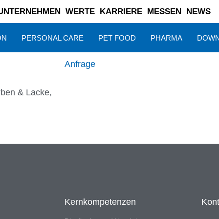
UNTERNEHMEN
WERTE
KARRIERE
MESSEN
NEWS
ON
PERSONAL CARE
PET FOOD
PHARMA
DOWN
Anfrage
rben & Lacke
,
Kernkompetenzen
Kont