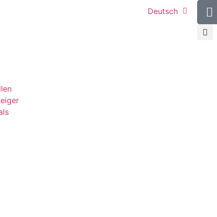
Deutsch
llen
teiger
als
g