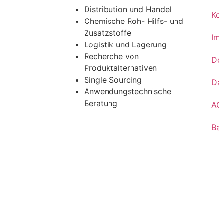
Distribution und Handel
K
Chemische Roh- Hilfs- und
Zusatzstoffe
I
Logistik und Lagerung
Recherche von
D
Produktalternativen
Single Sourcing
D
Anwendungstechnische
Beratung
A
Ba