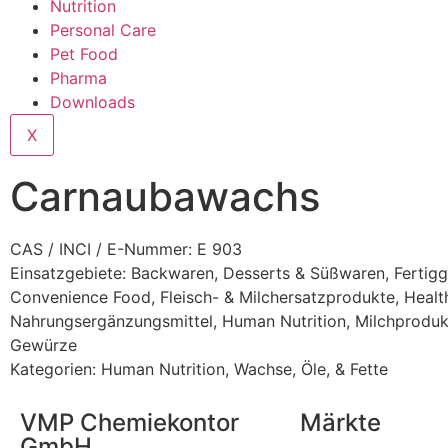
Nutrition
Personal Care
Pet Food
Pharma
Downloads
X
Carnaubawachs
CAS / INCI / E-Nummer: E 903
Einsatzgebiete:
Backwaren
,
Desserts & Süßwaren
,
Fertigg
Convenience Food
,
Fleisch- & Milchersatzprodukte
,
Healt
Nahrungsergänzungsmittel
,
Human Nutrition
,
Milchproduk
Gewürze
Kategorien:
Human Nutrition
,
Wachse, Öle, & Fette
VMP Chemiekontor
Märkte
GmbH