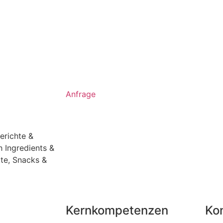
Anfrage
erichte &
h Ingredients &
te
,
Snacks &
Kernkompetenzen
Ko