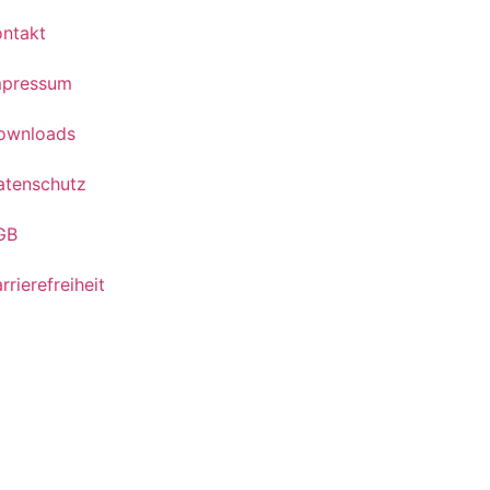
ontakt
mpressum
ownloads
atenschutz
GB
rrierefreiheit