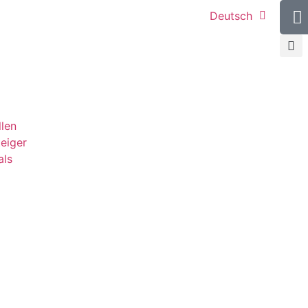
Deutsch
llen
teiger
als
g