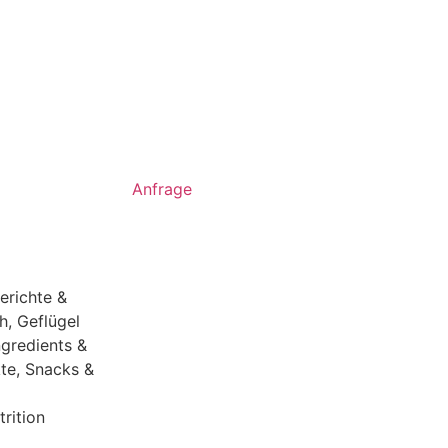
Anfrage
erichte &
h, Geflügel
ngredients &
te
,
Snacks &
rition