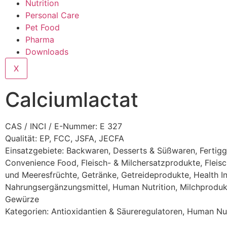
Nutrition
Personal Care
Pet Food
Pharma
Downloads
X
Calciumlactat
CAS / INCI / E-Nummer: E 327
Qualität: EP, FCC, JSFA, JECFA
Einsatzgebiete:
Backwaren
,
Desserts & Süßwaren
,
Fertigg
Convenience Food
,
Fleisch- & Milchersatzprodukte
,
Fleisc
und Meeresfrüchte
,
Getränke
,
Getreideprodukte
,
Health I
Nahrungsergänzungsmittel
,
Human Nutrition
,
Milchproduk
Gewürze
Kategorien:
Antioxidantien & Säureregulatoren
,
Human Nut