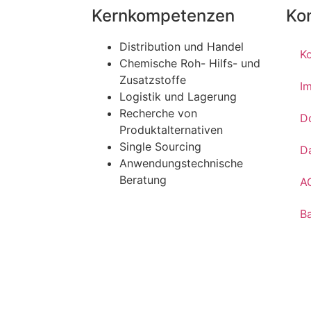
Kernkompetenzen
Ko
Distribution und Handel
K
Chemische Roh- Hilfs- und
Zusatzstoffe
I
Logistik und Lagerung
Recherche von
D
Produktalternativen
Single Sourcing
D
Anwendungstechnische
Beratung
A
Ba