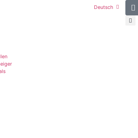
Deutsch
llen
teiger
als
g