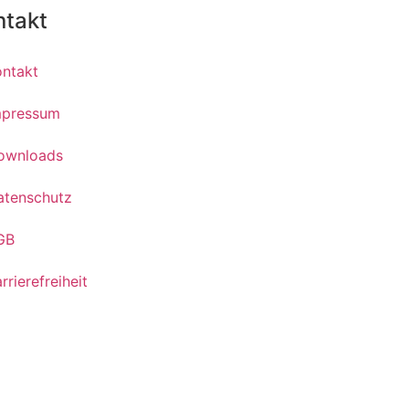
ntakt
ontakt
mpressum
ownloads
atenschutz
GB
rrierefreiheit