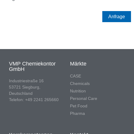
Anfrage
VMP Chemiekontor
Märkte
GmbH
CASE
Industriestraße 16
Chemicals
53721 Siegburg,
Nutrition
Deutschland
Personal Care
Telefon: +49 2241 265660
Pet Food
Pharma