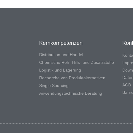
Kernkompetenzen
Kont
Distribution und Handel
Konta
Chemische Roh- Hilfs- und Zusatzstoffe
Impr
Logistik und Lagerung
Down
Daten
Recherche von Produktalternativen
AGB
Single Sourcing
Barrie
Anwendungstechnische Beratung