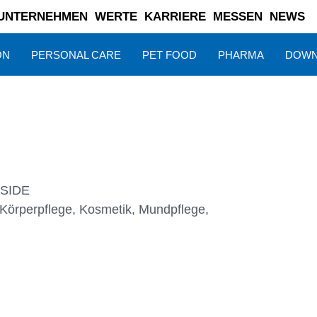
UNTERNEHMEN
WERTE
KARRIERE
MESSEN
NEWS
ON
PERSONAL CARE
PET FOOD
PHARMA
DOWN
OSIDE
Körperpflege
,
Kosmetik
,
Mundpflege
,