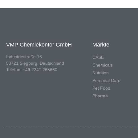
VMP Chemiekontor GmbH
Märkte
Industriestraße 16
CASE
53721 Siegburg, Deutschland
Chemicals
Telefon: +49 2241 265660
Nutrition
Personal Care
Pet Food
Pharma