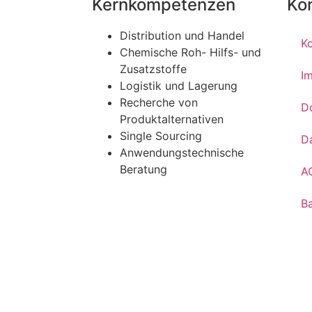
Kernkompetenzen
Ko
Distribution und Handel
K
Chemische Roh- Hilfs- und
Zusatzstoffe
I
Logistik und Lagerung
Recherche von
D
Produktalternativen
Single Sourcing
D
Anwendungstechnische
Beratung
A
Ba