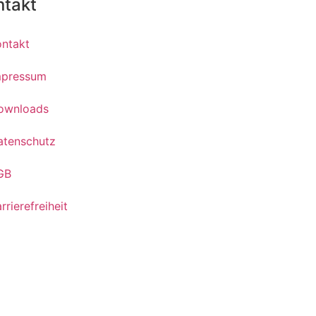
ntakt
ontakt
mpressum
ownloads
atenschutz
GB
rrierefreiheit