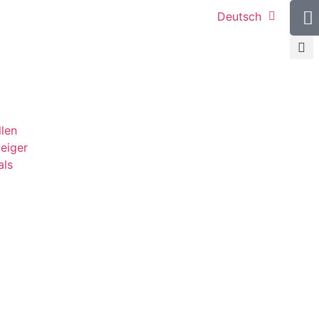
Deutsch
llen
teiger
als
g