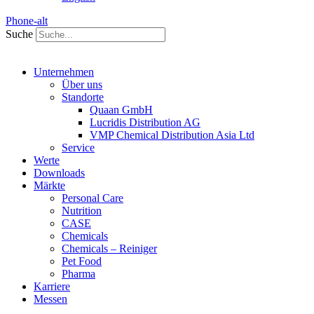
Phone-alt
Suche
Unternehmen
Über uns
Standorte
Quaan GmbH
Lucridis Distribution AG
VMP Chemical Distribution Asia Ltd
Service
Werte
Downloads
Märkte
Personal Care
Nutrition
CASE
Chemicals
Chemicals – Reiniger
Pet Food
Pharma
Karriere
Messen