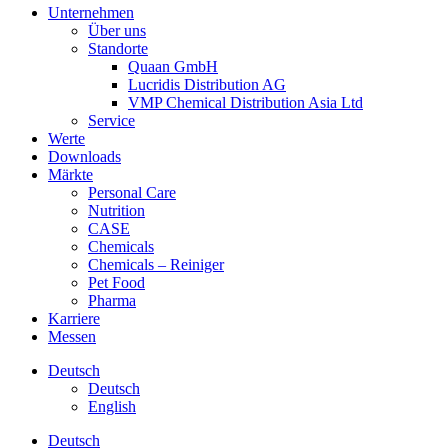
Unternehmen
Über uns
Standorte
Quaan GmbH
Lucridis Distribution AG
VMP Chemical Distribution Asia Ltd
Service
Werte
Downloads
Märkte
Personal Care
Nutrition
CASE
Chemicals
Chemicals – Reiniger
Pet Food
Pharma
Karriere
Messen
Deutsch
Deutsch
English
Deutsch