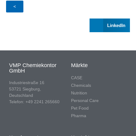
<
LinkedIn
VMP Chemiekontor
Märkte
GmbH
CASE
Industriestraße 16
Chemicals
53721 Siegburg,
Nutrition
Deutschland
Personal Care
Telefon: +49 2241 265660
Pet Food
Pharma