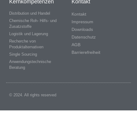
Kernkompetenzen
Kontakt
Distribution und Handel
Kontakt
Chemische Roh- Hilfs- und
Impressum
Zusatzstoffe
Downloads
Logistik und Lagerung
Datenschutz
Recherche von
AGB
Produktalternativen
Barrierefreiheit
Single Sourcing
Anwendungstechnische
Beratung
© 2024. All rights reserved