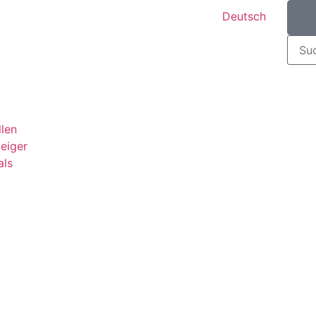
Deutsch
llen
teiger
als
g