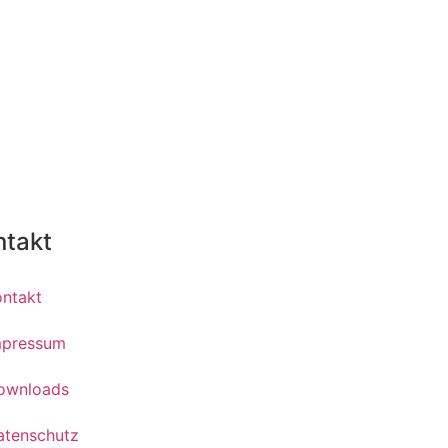
ntakt
ontakt
mpressum
ownloads
atenschutz