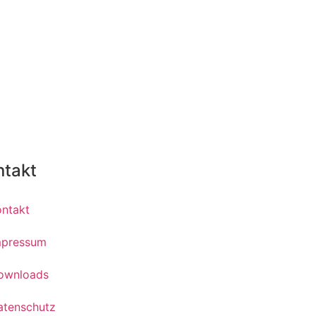
ntakt
ontakt
mpressum
ownloads
atenschutz