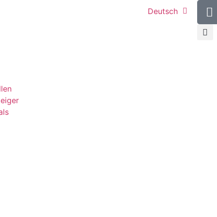
Deutsch
llen
teiger
als
g