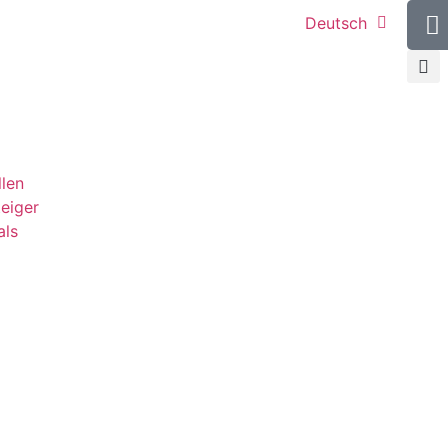
Deutsch
llen
teiger
als
g