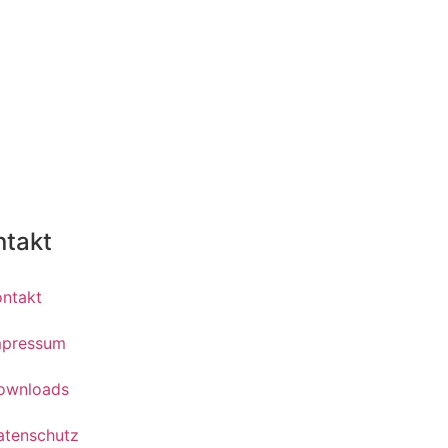
ntakt
ontakt
mpressum
ownloads
atenschutz