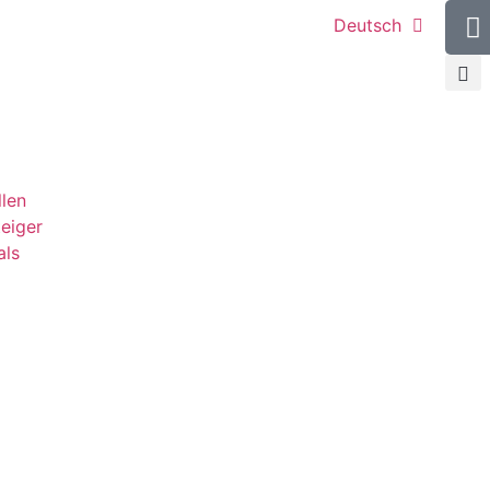
Deutsch
llen
teiger
als
g