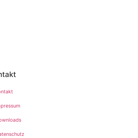
ntakt
ontakt
mpressum
ownloads
atenschutz