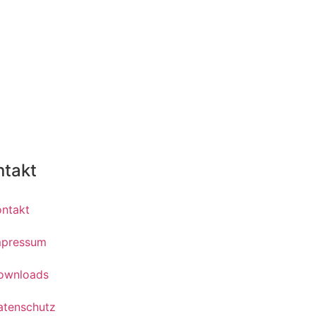
ntakt
ontakt
mpressum
ownloads
atenschutz