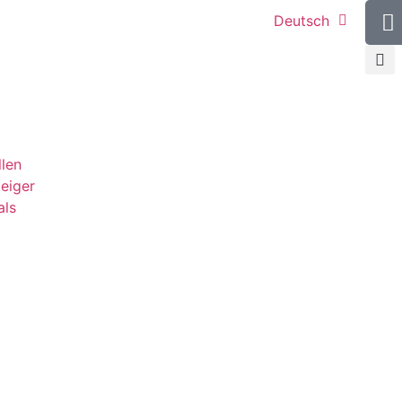
Deutsch
llen
teiger
als
g