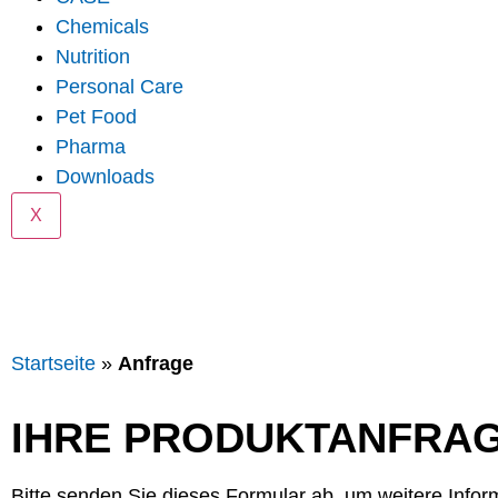
Chemicals
Nutrition
Personal Care
Pet Food
Pharma
Downloads
X
Startseite
»
Anfrage
IHRE PRODUKTANFRA
Bitte senden Sie dieses Formular ab, um weitere Info