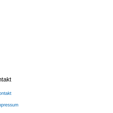
takt
ontakt
mpressum