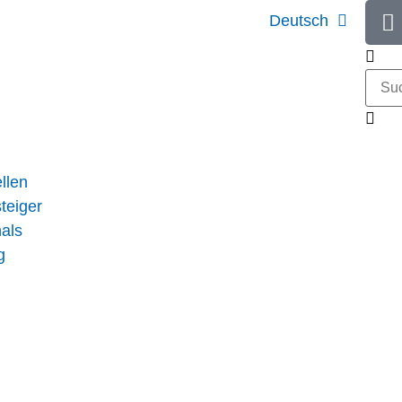
Deutsch
llen
teiger
nals
g