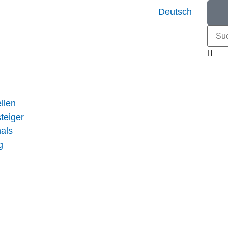
Deutsch
llen
teiger
nals
g