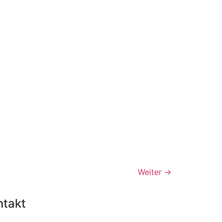
Weiter
→
ntakt