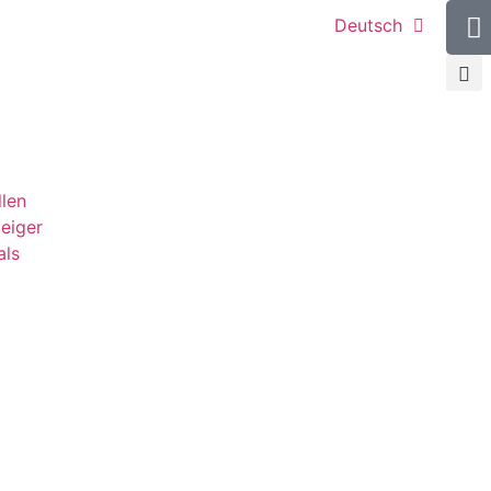
Deutsch
llen
teiger
als
g